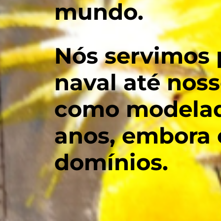
mundo.
Nós servimos
naval até noss
como modelado
anos, embora 
domínios.