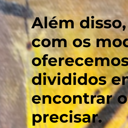
Além disso
com os mod
oferecemos 
divididos em
encontrar 
precisar.