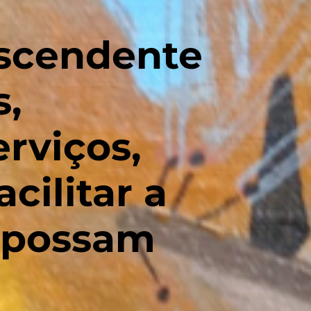
escendente
,
rviços,
cilitar a
e possam