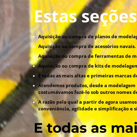
Estas seções
Aquisição ou compra de planos de modela
Aquisição ou compra de acessórios navais.
Aquisição ou compra de ferramentas de 
Aquisição ou compra de kits de modelagem
E todas as mais altas e primeiras marcas 
Atendemos produtos, desde a modelagem na
costumávamos fazê-lo sob outros nomes d
A razão pela qual a partir de agora usa
conveniência, agilidade e simplificação e 
E todas as mai