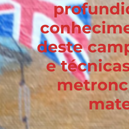
profundi
conhecimen
deste camp
e técnica
metronch
mate