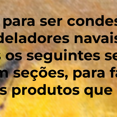
, para ser cond
eladores navais
os seguintes se
 seções, para fa
os produtos qu