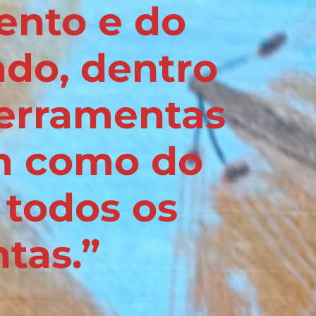
ento e do
ado, dentro
ferramentas
em como do
 todos os
tas.”