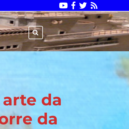
Youtube
Facebook
Twitter
RSS
Search
for:
 arte da
orre da