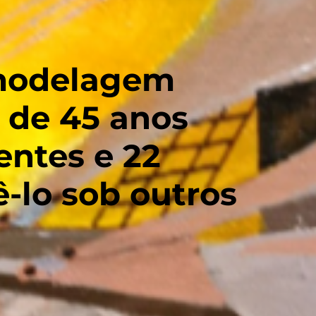
 modelagem
s de 45 anos
ntes e 22
-lo sob outros