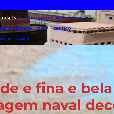
RTUGUÊS
ARTE NAVALE DI XAVI CARRERAS
ENU DE ARTENAVAL.COM
CONTATO
AR COMENTÁRIOS
de e fina e bela
gem naval dec