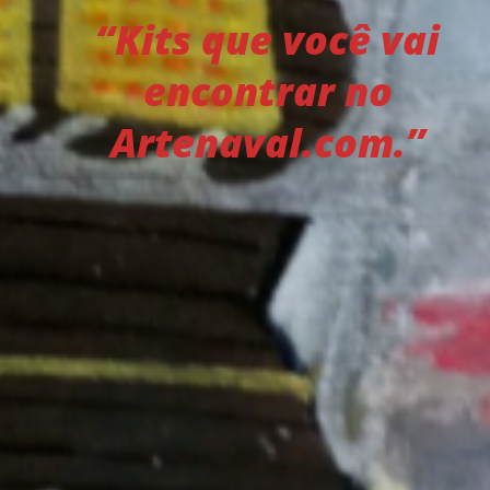
“Kits que você vai
encontrar no
Artenaval.com.”