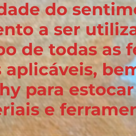
dade do sentim
to a ser utiliz
o de todas as 
s aplicáveis, b
y para estocar
riais e ferramen