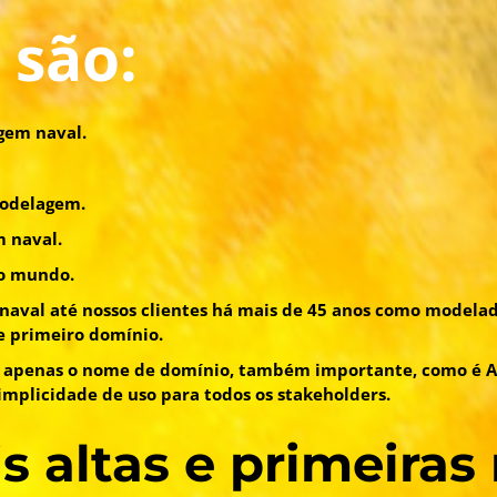
 são:
gem naval.
modelagem.
 naval.
do mundo.
val até nossos clientes há mais de 45 anos como modelad
e primeiro domínio.
mos apenas o nome de domínio, também importante, como é 
simplicidade de uso para todos os stakeholders.
s altas e primeiras