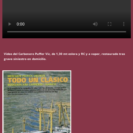
Video del Carbonero Puffer Vic, de 1,30 mt eslora y RC y a vapor, restaurado tras
grave siniestro en domicilio.