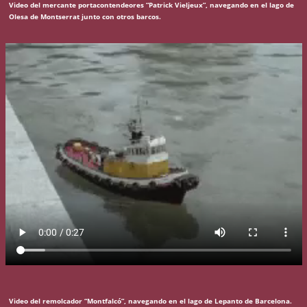
Video del mercante portacontendeores “Patrick Vieljeux”, navegando en el lago de
Olesa de Montserrat junto con otros barcos.
Video del remolcador “Montfalcó”, navegando en el lago de Lepanto de Barcelona.