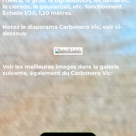
l’hélice, la grue, la signalisation, les lumières,
le clerxon, le gouvernail, etc. fonctionnent.
Échelle 1/20, 1,20 mètres.
Notez le diaporama Carbonero Vic, voir ci-
dessous:
Voir les meilleures images dans la galerie
suivante, également du Carbonero Vic: