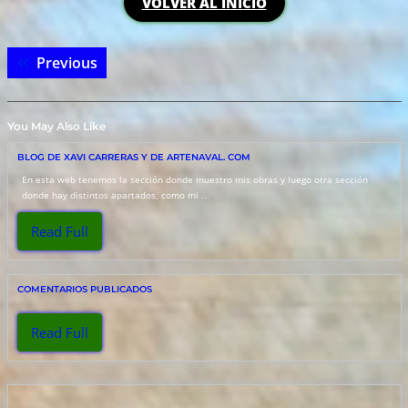
VOLVER AL INICIO
Navegación
de
Previous
Previous
entradas
post:
You May Also Like
BLOG DE XAVI CARRERAS Y DE ARTENAVAL. COM
En esta web tenemos la sección donde muestro mis obras y luego otra sección
donde hay distintos apartados, como mi ...
Read
Read Full
Full
COMENTARIOS PUBLICADOS
Read
Read Full
Full