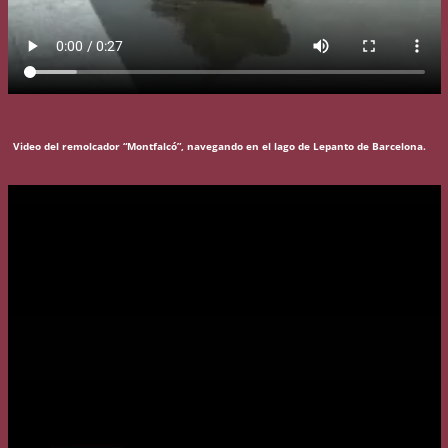
Video del remolcador “Montfalcó”, navegando en el lago de Lepanto de Barcelona.