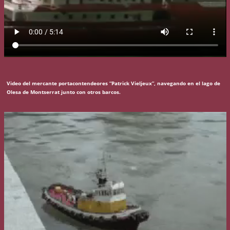
Video del mercante portacontendeores “Patrick Vieljeux”, navegando en el lago de
Olesa de Montserrat junto con otros barcos.