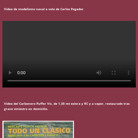
Video de modelismo naval a vela de Carlos Pagador
.
Video del Carbonero Puffer Vic, de 1,30 mt eslora y RC y a vapor, restaurado tras
grave siniestro en domicilio.