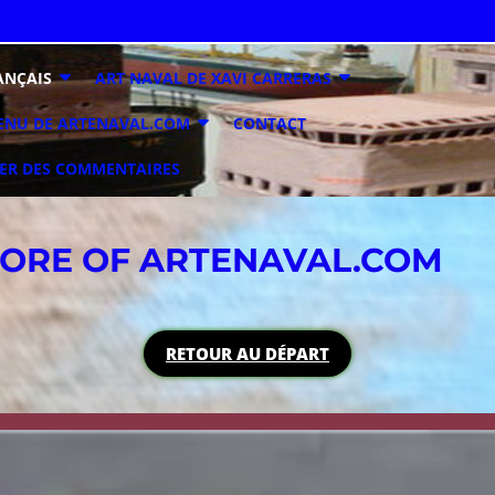
ANÇAIS
ART NAVAL DE XAVI CARRERAS
ENU DE ARTENAVAL.COM
CONTACT
ER DES COMMENTAIRES
TORE OF ARTENAVAL.COM
RETOUR AU
DÉPART