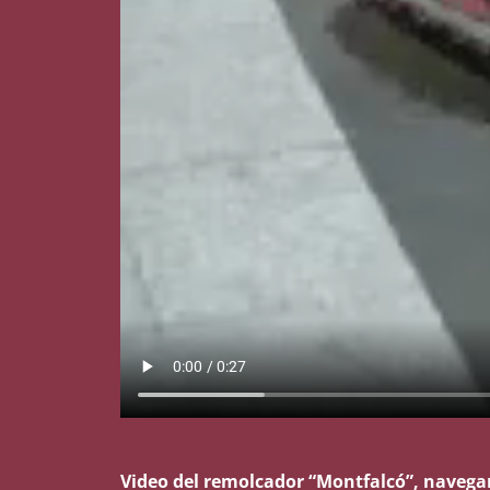
Video del remolcador “Montfalcó”, navegan