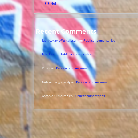
COM
Recent Comments
juanicoxavie@gmail.com
en
Publicar comentarios
Luis Rios
en
Publicar comentarios
Victor
en
Publicar comentarios
Gabriel de godaddy
en
Publicar comentarios
Antonio Gutierrez
en
Publicar comentarios