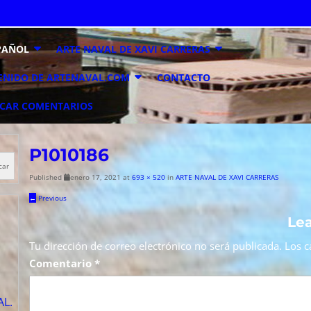
PAÑOL
ARTE NAVAL DE XAVI CARRERAS
ENIDO DE ARTENAVAL.COM
CONTACTO
ICAR COMENTARIOS
P1010186
car
Published
enero 17, 2021
at
693 × 520
in
ARTE NAVAL DE XAVI CARRERAS
←
Previous
Lea
Tu dirección de correo electrónico no será publicada.
Los c
Comentario
*
AL.