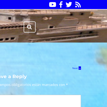
Youtube
Facebook
Twitter
RSS
Search
for:
Next
→
ve a Reply
ampos obligatorios están marcados con
*