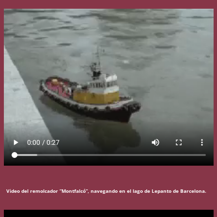
Video del remolcador “Montfalcó”, navegando en el lago de Lepanto de Barcelona.