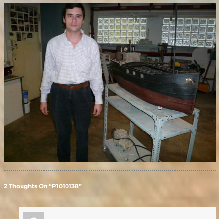
2 Thoughts On “P1010138”