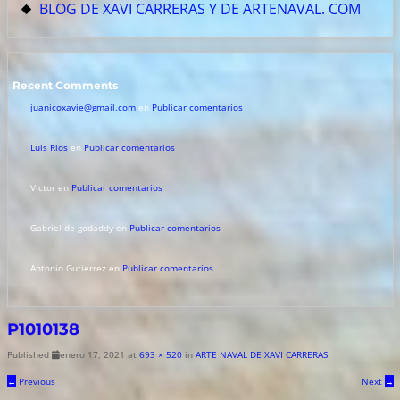
BLOG DE XAVI CARRERAS Y DE ARTENAVAL. COM
Recent Comments
juanicoxavie@gmail.com
en
Publicar comentarios
Luis Rios
en
Publicar comentarios
Victor
en
Publicar comentarios
Gabriel de godaddy
en
Publicar comentarios
Antonio Gutierrez
en
Publicar comentarios
P1010138
Published
enero 17, 2021
at
693 × 520
in
ARTE NAVAL DE XAVI CARRERAS
←
Previous
Next
→