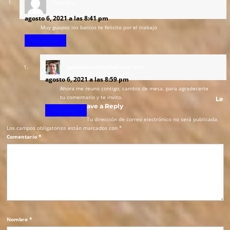
Toni
dice:
agosto 6, 2021 a las 8:41 pm
Muy guapos los barcos te felicito por el trabajo
Responder
juanicoxavie@gmail.com
dice:
agosto 6, 2021 a las 8:59 pm
Ahora me reuno contigo, cambio de mesa, para agradecerte
tu comentario y te invito.
Le
ave a Reply
Responder
Tu dirección de correo electrónico no será publicada.
Los campos obligatorios están marcados con
*
Comentario
*
Nombre
*