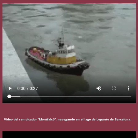
Video del remolcador “Montfalcó”, navegando en el lago de Lepanto de Barcelona.