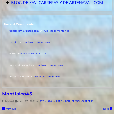
BLOG DE XAVI CARRERAS Y DE ARTENAVAL. COM
Recent Comments
juanicoxavie@gmail.com
en
Publicar comentarios
Luis Rios
en
Publicar comentarios
Victor
en
Publicar comentarios
Gabriel de godaddy
en
Publicar comentarios
Antonio Gutierrez
en
Publicar comentarios
Montfalco45
Published
enero 17, 2021
at
779 × 520
in
ARTE NAVAL DE XAVI CARRERAS
←
Previous
Next
→