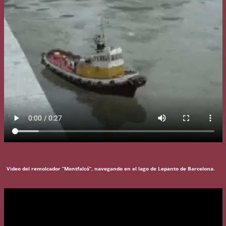
Video del remolcador “Montfalcó”, navegando en el lago de Lepanto de Barcelona.