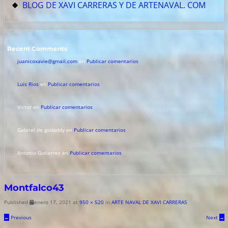
BLOG DE XAVI CARRERAS Y DE ARTENAVAL. COM
Recent Comments
juanicoxavie@gmail.com
en
Publicar comentarios
Luis Rios
en
Publicar comentarios
Victor
en
Publicar comentarios
Gabriel de godaddy
en
Publicar comentarios
Antonio Gutierrez
en
Publicar comentarios
Montfalco43
Published
enero 17, 2021
at
950 × 520
in
ARTE NAVAL DE XAVI CARRERAS
←
Previous
Next
→