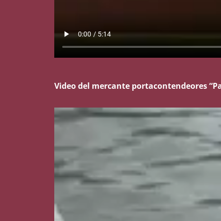
Video del mercante portacontendeores “Pat