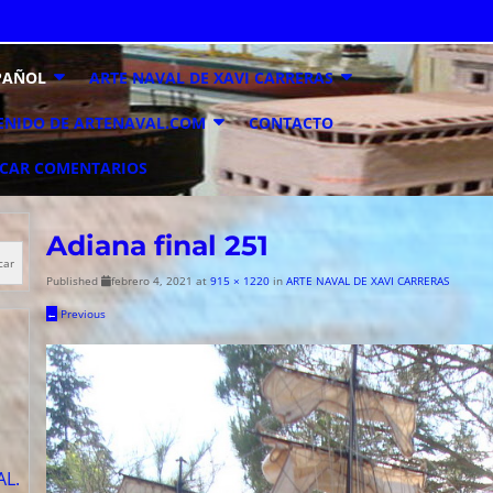
PAÑOL
ARTE NAVAL DE XAVI CARRERAS
ENIDO DE ARTENAVAL.COM
CONTACTO
ICAR COMENTARIOS
Adiana final 251
car
Published
febrero 4, 2021
at
915 × 1220
in
ARTE NAVAL DE XAVI CARRERAS
←
Previous
AL.