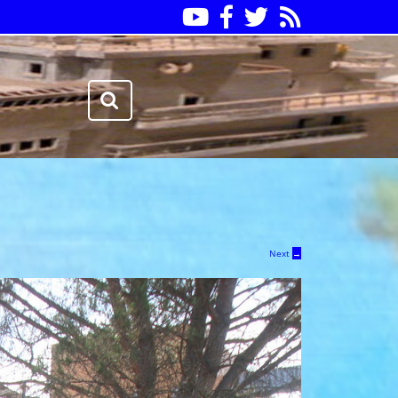
Youtube
Facebook
Twitter
RSS
Search
for:
Next
→