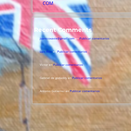
COM
Recent Comments
juanicoxavie@gmail.com
en
Publicar comentarios
Luis Rios
en
Publicar comentarios
Victor
en
Publicar comentarios
Gabriel de godaddy
en
Publicar comentarios
Antonio Gutierrez
en
Publicar comentarios